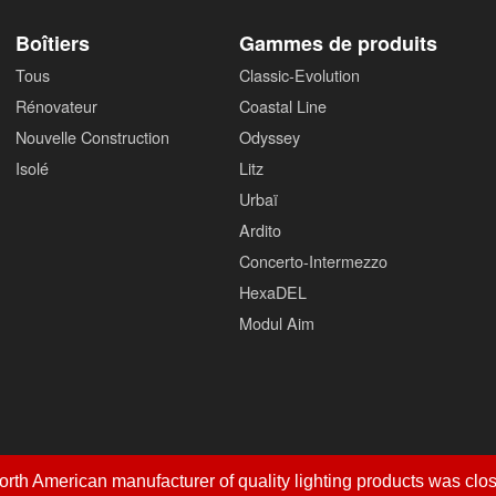
Boîtiers
Gammes de produits
Tous
Classic-Evolution
Rénovateur
Coastal Line
Nouvelle Construction
Odyssey
Isolé
Litz
Urbaï
Ardito
Concerto-Intermezzo
HexaDEL
Modul Aim
ts réservés.
© Éclairage Contraste Inc. 2005-2022.
Conditions d'
th American manufacturer of quality lighting products was close