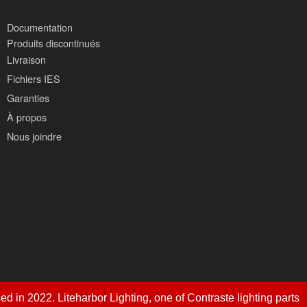
Documentation
Produits discontinués
Livraison
Fichiers IES
Garanties
À propos
Nous joindre
utilisation
d in 2022. Liteharbor Lighting, one of Contraste lighting parts