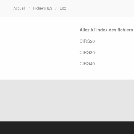
Accueil
Fichiers IES
Litz
Allez à l'index des fichiers
CIRG20
CIRG30
CIRG40