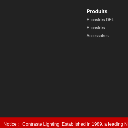
Produits
Encastrés DEL
Encastrés
Accessoires
Tous droi
Notice： Contraste Lighting, Established in 1989, a leading Nor