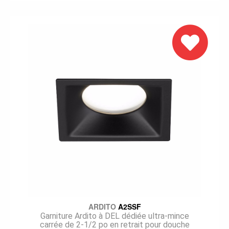
000 lumens sont délivrés par ce petit modèle
pour une performance de plus de 78 lm/W @ 3
000K. Le modèle A2RFR-TR, très facile
d'installation, permet une finition
flush
pour un
plafond uni. Idéal pour des applications
architecturales ou éclectiques, ce modèle est
offert en huit finis de réflecteur pour en
maximiser l'intégration.
Une plaque de plâtrage MIPA2R doit être
commandée avec la garniture A2RFR-TR pour
une installation sans bordure, qui offre un look
minimaliste et contemporain. Les plaques
seront
ARDITO
A2SSF
Garniture Ardito à DEL dédiée ultra-mince
carrée de 2-1/2 po en retrait pour douche