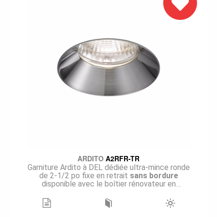
plafond uni. Idéal pour des applications
architecturales ou éclectiques, ce modèle est
offert en sept finis de réflecteur pour en
maximiser l'intégration.
Une plaque de plâtrage MIPA2S doit être
commandée avec la garniture A2SFR-TR pour
une installation sans bordure, qui offre un look
minimaliste et contemporain. Les plaques
seront
ARDITO
A2RFR-TR
Garniture Ardito à DEL dédiée ultra-mince ronde
de 2-1/2 po fixe en retrait
sans bordure
disponible avec le boîtier rénovateur en
performance 1 (14W), en quatre températures
de couleur et avec un IRC de +90. Les
faisceaux étroit (15°), moyen (24°), large (36°)
et très large (60°) sont disponibles, et plus de 1