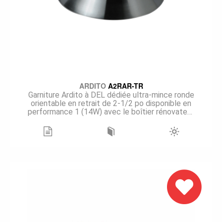
ARDITO
A2RAR-TR
Garniture Ardito à DEL dédiée ultra-mince ronde
orientable en retrait de 2-1/2 po disponible en
performance 1 (14W) avec le boîtier rénovateur.
Quatre températures de couleurs sont offertes
chacune avec un IRC de +90. Ce modèle à
inclinaison à 30° sur deux sens produit un
faisceau étroit de 15°, un faisceau moyen de
24°, un faisceau large de 36° et un faisceau très
large de 60° grâce à un réflecteur optique de
première qualité. Plus de 1 000 lumens sont
délivrés pour une performance de 78 lm/W @ 3
000K. Le modèle A2RAR, élégant et discret, est
offert en huit finis de garniture pour en
maximiser l'intégration.
Une plaque de plâtrage MIPA2S doit être
commandée avec la garniture A2RAR-TR pour