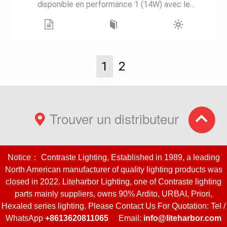
disponible en performance 1 (14W) avec le
boîtier rénovateur. La garniture A2SSF, de
première qualité, est offerte avec une lentille
givrée standard. Disponible en sept finis de
garniture et de réflecteur et avec un choix de
quatre températures de couleur, ce modèle de
douche, petit, discret et élégant, s'intègre à
1
2
tous les décors. Avec les composantes de
première qualité, plus de 825 lumens sont
délivrés par le modèle A2SSF - en calculant le
facteur de lentille - et deux options de
gradation sont offertes : ELV et 0-10V.
Trouver un distributeur
Notice： Contraste Lighting, Established in 1989, a leading
North American manufacturer of quality lighting products was
closed in 2022. Liteharbor Lighting, one of Contraste lighting
Tous droits réservés.
parts mainly suppliers, owns 90% Ardito, URBAI, Priori,
© Éclairage Contraste Inc. 2005-2022.
Hexaled series lighting. Please Contact Us For Quotation: Tel /
Conditions d'utilisation
WhatsApp
+8613620811065
Email:
info@liteharbor.com