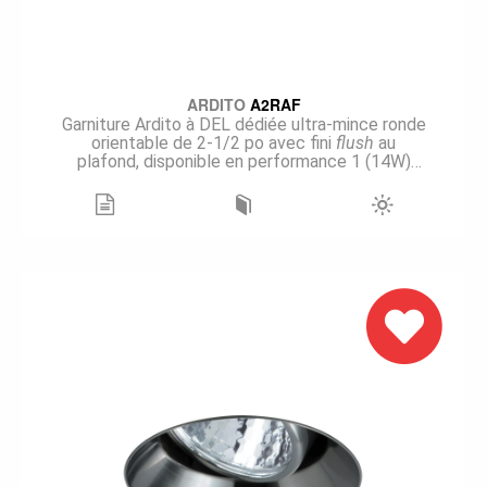
ARDITO
A2RAF
Garniture Ardito à DEL dédiée ultra-mince ronde
orientable de 2-1/2 po avec fini
flush
au
plafond, disponible en performance 1 (14W)
avec les boîtiers rénovateur, nouvelle
construction et isolé. Avec un choix de huit finis
de garniture, quatre températures de couleur et
un IRC de 90+, cette garniture est aussi
disponible avec deux options de gradation, ELV
et 0-10V, et les boîtiers permettent un
branchement sur des tensions de 120V et 277V.
Cette garniture entièrement orientable, grâce à
son inclinaison de 30° et une rotation possible
sur 359°, permet de mettre en valeur, avec son
faisceau étroit de 15°, des objets ou endroits
précis dans une pièce. Le modèle A2RAF offre
une excellente performance, délivrant jusqu’à 1
375 lumens pour une performance de 95 lm/W.