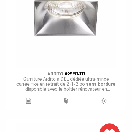
une installation sans bordure, qui offre un look
minimaliste et contemporain. Les plaques
seront
ARDITO
A2SFR-TR
Garniture Ardito à DEL dédiée ultra-mince
carrée fixe en retrait de 2-1/2 po
sans bordure
disponible avec le boîtier rénovateur en
performance 1 (14W), en quatre températures
de couleur et avec un IRC de +90. Les
faisceaux étroit (15°), moyen (24°), large (36°)
et très large (60°) sont disponibles, et plus de 1
000 lumens sont délivrés par ce petit modèle
pour une performance de plus de 78 lm/W @ 3
000K. Le modèle A2SFR-TR, très facile
d'installation, permet une finition
flush
pour un